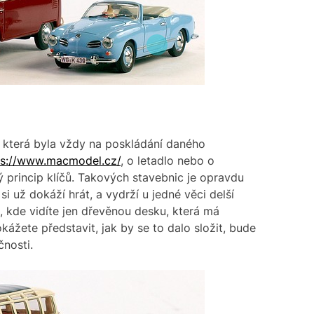
m
a
t
e
d
r
e
a
d
t
i
m
e
, která byla vždy na poskládání daného
ps://www.macmodel.cz/
, o letadlo nebo o
 princip klíčů. Takových stavebnic je opravdu
si už dokáží hrát, a vydrží u jedné věci delší
c, kde vidíte jen dřevěnou desku, která má
kážete představit, jak by se to dalo složit, bude
čnosti.