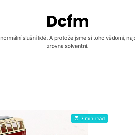
Dcfm
ko normální slušní lidé. A protože jsme si toho vědomi, n
zrovna solventní.
E
3 min read
s
t
i