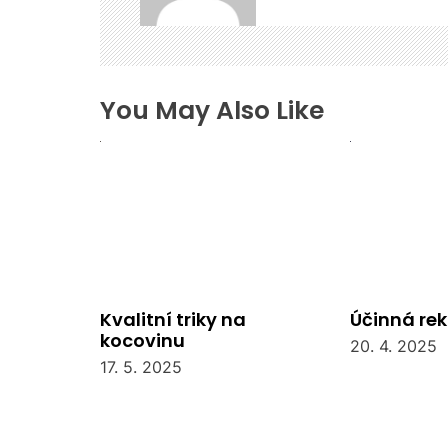
o
p
ř
í
s
You May Also Like
p
ě
v
e
k
Kvalitní triky na
Účinná re
kocovinu
20. 4. 2025
17. 5. 2025