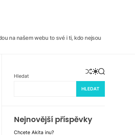
ajdou na našem webu to své i ti, kdo nejsou
S
S
S
Hledat
H
W
E
U
I
A
F
T
R
HLEDAT
F
C
C
L
H
H
E
C
O
L
Nejnovější příspěvky
O
R
M
Chcete Akita inu?