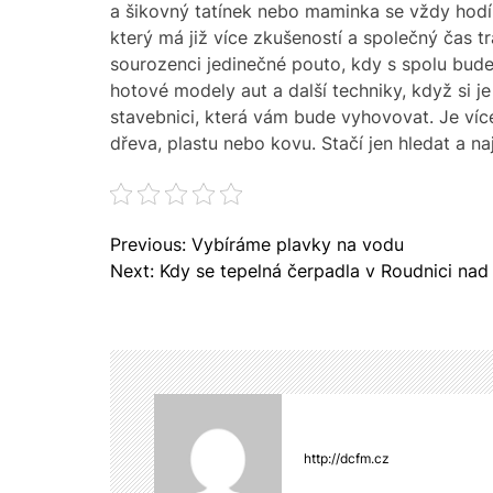
a šikovný tatínek nebo maminka se vždy hodí
který má již více zkušeností a společný čas trá
sourozenci jedinečné pouto, kdy s spolu bude
hotové modely aut a další techniky, když si j
stavebnici, která vám bude vyhovovat. Je více 
dřeva, plastu nebo kovu. Stačí jen hledat a naj
N
Previous:
Vybíráme plavky na vodu
a
Next:
Kdy se tepelná čerpadla v Roudnici nad
v
i
g
a
c
e
p
http://dcfm.cz
r