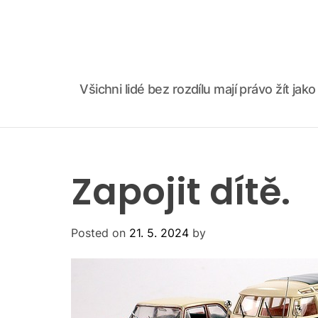
S
k
i
p
t
Všichni lidé bez rozdílu mají právo žít ja
o
c
o
n
t
Zapojit dítě.
e
n
t
Posted on
21. 5. 2024
by