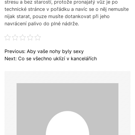
stresu a bez starostí, protože pronajatý vůz je po
technické stránce v pořádku a navíc se o něj nemusíte
nijak starat, pouze musíte dotankovat při jeho
navrácení palivo do plné nádrže.
N
Previous:
Aby vaše nohy byly sexy
a
Next:
Co se všechno uklízí v kancelářích
v
i
g
a
c
e
p
r
o
p