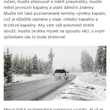
ručení, musíte přezouvat a měnit pneumatiky, musíte
měnit provozní kapaliny a platit dálniční známky.
Musíte mít také poznamenané termíny výměny kapalin,
což je důležité zejména u oleje, chladicí kapaliny a
brzdové kapaliny. Aby vám váš automobil dobře
sloužil, musíte zkrátka myslet na spoustu věcí, a svým
způsobem vás to bude stresovat.
Mnozí lidé k problematice vlastnictví vozidla, ať už je