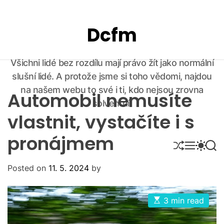
S
k
Dcfm
i
p
t
Všichni lidé bez rozdílu mají právo žít jako normální
o
slušní lidé. A protože jsme si toho vědomi, najdou
c
o
na našem webu to své i ti, kdo nejsou zrovna
Automobil nemusíte
n
solventní.
t
vlastnit, vystačíte i s
e
pronájmem
n
S
M
S
S
t
H
E
W
E
U
N
I
A
Posted on
11. 5. 2024
by
F
U
T
R
F
C
C
L
H
H
E
C
E
3 min read
O
s
t
L
i