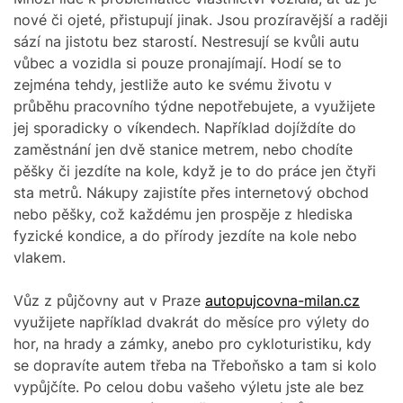
nové či ojeté, přistupují jinak. Jsou prozíravější a raději
sází na jistotu bez starostí. Nestresují se kvůli autu
vůbec a vozidla si pouze pronajímají. Hodí se to
zejména tehdy, jestliže auto ke svému životu v
průběhu pracovního týdne nepotřebujete, a využijete
jej sporadicky o víkendech. Například dojíždíte do
zaměstnání jen dvě stanice metrem, nebo chodíte
pěšky či jezdíte na kole, když je to do práce jen čtyři
sta metrů. Nákupy zajistíte přes internetový obchod
nebo pěšky, což každému jen prospěje z hlediska
fyzické kondice, a do přírody jezdíte na kole nebo
vlakem.
Vůz z půjčovny aut v Praze
autopujcovna-milan.cz
využijete například dvakrát do měsíce pro výlety do
hor, na hrady a zámky, anebo pro cykloturistiku, kdy
se dopravíte autem třeba na Třeboňsko a tam si kolo
vypůjčíte. Po celou dobu vašeho výletu jste ale bez