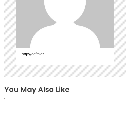
ř
í
s
p
ě
v
e
k
http://dcfm.cz
You May Also Like