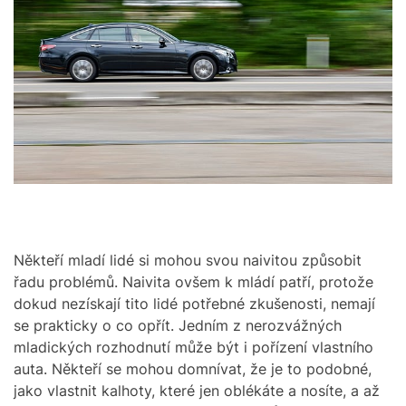
O
m
R
a
M
t
O
e
D
d
E
r
e
a
d
t
i
m
e
Někteří mladí lidé si mohou svou naivitou způsobit
řadu problémů. Naivita ovšem k mládí patří, protože
dokud nezískají tito lidé potřebné zkušenosti, nemají
se prakticky o co opřít. Jedním z nerozvážných
mladických rozhodnutí může být i pořízení vlastního
auta. Někteří se mohou domnívat, že je to podobné,
jako vlastnit kalhoty, které jen oblékáte a nosíte, a až