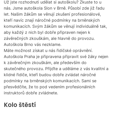
O
Už jste rozhodnuti udělat si autoškolu? Zkuste to u
R
nás. Jsme autoškola Slon v Brně. Působí zde již řadu
M
let. Našim žákům se věnují zkušení profesionálové,
O
D
kteří navíc znají náročné podmínky na brněnských
E
komunikacích. Svým žákům se věnují individuálně tak,
aby každý z nich byl dobře připraven nejen k
závěrečných zkouškám, ale hlavně do provozu.
Autoškola Brno vás nezklame.
Máte možnost získat u nás řidičské oprávnění.
Autoškola Praha
je připravena připravit své žáky nejen
k závěrečným zkouškám, ale především do
skutečného provozu. Přijďte a uděláme z vás kvalitní a
klidné řidiče, kteří budou dobře zvládat náročné
podmínky na brněnských komunikacích. Sami se
přesvědčíte, že to pod vedením profesionálních
instruktorů dobře zvládnete.
Kolo štěstí