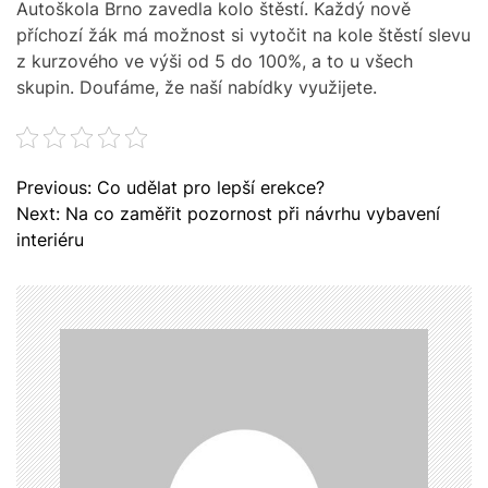
Autoškola Brno zavedla kolo štěstí. Každý nově
příchozí žák má možnost si vytočit na kole štěstí slevu
z kurzového ve výši od 5 do 100%, a to u všech
skupin. Doufáme, že naší nabídky využijete.
N
Previous:
Co udělat pro lepší erekce?
a
Next:
Na co zaměřit pozornost při návrhu vybavení
v
interiéru
i
g
a
c
e
p
r
o
p