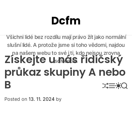
S
k
Dcfm
i
p
t
Všichni lidé bez rozdílu mají právo žít jako normální
o
slušní lidé. A protože jsme si toho vědomi, najdou
c
o
na našem webu to své i ti, kdo nejsou zrovna
Získejte u nás řidičský
n
solventní.
t
průkaz skupiny A nebo
e
B
n
S
M
S
S
t
H
E
W
E
U
N
I
A
Posted on
13. 11. 2024
by
F
U
T
R
F
C
C
L
H
H
E
C
O
L