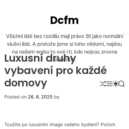
S
k
Dcfm
i
p
t
Všichni lidé bez rozdílu mají právo žít jako normální
o
slušní lidé. A protože jsme si toho vědomi, najdou
c
o
na našem webu to své i ti, kdo nejsou zrovna
Luxusní druhy
n
solventní.
t
vybavení pro každé
e
domovy
n
S
M
S
S
t
H
E
W
E
U
N
I
A
Posted on
26. 6. 2025
by
F
U
T
R
F
C
C
L
H
H
E
C
O
Toužíte po luxusním image vašeho bydlení? Potom
L