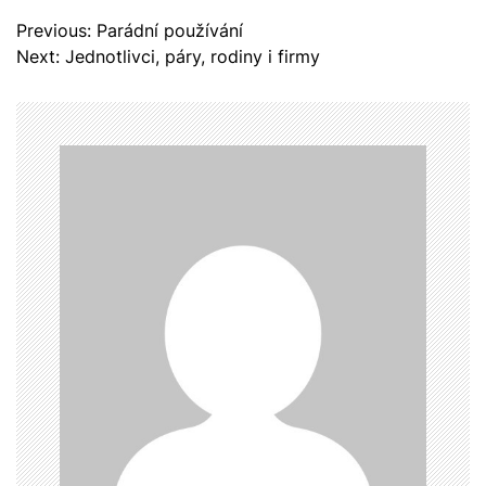
N
Previous:
Parádní používání
a
Next:
Jednotlivci, páry, rodiny i firmy
v
i
g
a
c
e
p
r
o
p
ř
í
s
p
ě
v