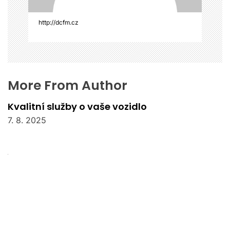
e
k
http://dcfm.cz
More From Author
Kvalitní služby o vaše vozidlo
7. 8. 2025