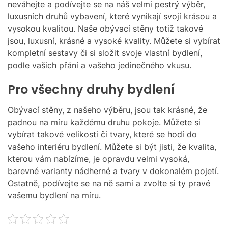
O
neváhejte a podívejte se na náš velmi pestrý výběr,
R
luxusních druhů vybavení, které vynikají svojí krásou a
M
vysokou kvalitou. Naše
obývací stěny
totiž takové
O
D
jsou, luxusní, krásné a vysoké kvality. Můžete si vybírat
E
kompletní sestavy či si složit svoje vlastní bydlení,
podle vašich přání a vašeho jedinečného vkusu.
Pro všechny druhy bydlení
Obývací stěny, z našeho výběru, jsou tak krásné, že
padnou na míru každému druhu pokoje. Můžete si
vybírat takové velikosti či tvary, které se hodí do
vašeho interiéru bydlení. Můžete si být jisti, že kvalita,
kterou vám nabízíme, je opravdu velmi vysoká,
barevné varianty nádherné a tvary v dokonalém pojetí.
Ostatně, podívejte se na ně sami a zvolte si ty pravé
vašemu bydlení na míru.