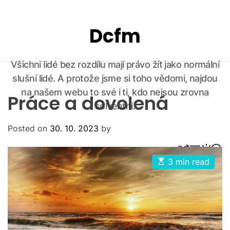
S
k
Dcfm
i
p
t
Všichni lidé bez rozdílu mají právo žít jako normální
o
slušní lidé. A protože jsme si toho vědomi, najdou
c
o
na našem webu to své i ti, kdo nejsou zrovna
Práce a dovolená
n
solventní.
t
Posted on
30. 10. 2023
by
e
n
S
M
S
S
t
H
E
W
E
E
3 min read
U
N
I
A
s
F
U
T
R
t
F
C
C
i
m
L
H
H
a
E
C
t
O
e
L
d