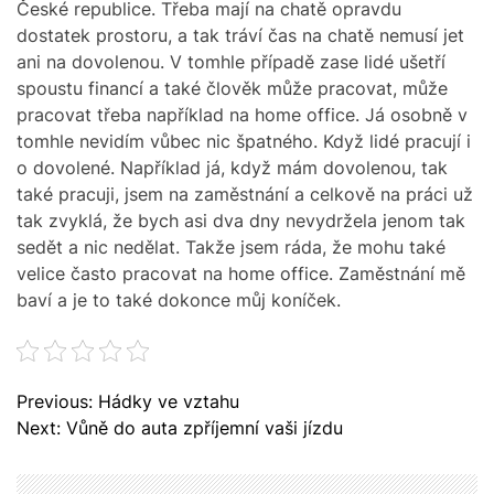
České republice. Třeba mají na chatě opravdu
dostatek prostoru, a tak tráví čas na chatě nemusí jet
ani na dovolenou. V tomhle případě zase lidé ušetří
spoustu financí a také člověk může pracovat, může
pracovat třeba například na home office. Já osobně v
tomhle nevidím vůbec nic špatného. Když lidé pracují i
o dovolené. Například já, když mám dovolenou, tak
také pracuji, jsem na zaměstnání a celkově na práci už
tak zvyklá, že bych asi dva dny nevydržela jenom tak
sedět a nic nedělat. Takže jsem ráda, že mohu také
velice často pracovat na home office. Zaměstnání mě
baví a je to také dokonce můj koníček.
N
Previous:
Hádky ve vztahu
a
Next:
Vůně do auta zpříjemní vaši jízdu
v
i