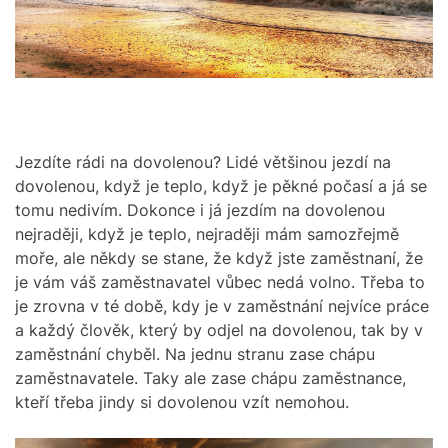
O
r
R
e
M
a
O
d
t
D
i
E
m
e
Jezdíte rádi na dovolenou? Lidé většinou jezdí na
dovolenou, když je teplo, když je pěkné počasí a já se
tomu nedivím. Dokonce i já jezdím na dovolenou
nejraději, když je teplo, nejraději mám samozřejmě
moře, ale někdy se stane, že když jste zaměstnaní, že
je vám váš zaměstnavatel vůbec nedá volno. Třeba to
je zrovna v té době, kdy je v zaměstnání nejvíce práce
a každý člověk, který by odjel na dovolenou, tak by v
zaměstnání chyběl. Na jednu stranu zase chápu
zaměstnavatele. Taky ale zase chápu zaměstnance,
kteří třeba jindy si dovolenou vzít nemohou.