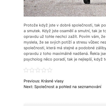
Protože když jste v dobré společnosti, tak 
a smutek. Když jste osamělí a smutní, tak je 
opravdu už tohle nechci zažít. Povím vám, že
myslela, že se svých potíží a stresu vůbec n
společnosti, která má stejné a podobné záliby
opravdu z toho maximálně nadšená. Řekla jse
psycholog něco poradí, tak je nejlepší, když 
N
Previous:
Krásné vlasy
a
Next:
Společnost a pohled na seznamování
v
i
g