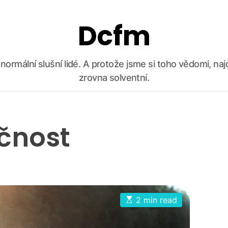
Dcfm
ko normální slušní lidé. A protože jsme si toho vědomi, n
zrovna solventní.
ečnost
E
2 min read
s
t
i