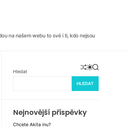
ajdou na našem webu to své i ti, kdo nejsou
S
S
S
Hledat
H
W
E
U
I
A
F
T
R
HLEDAT
F
C
C
L
H
H
E
C
O
L
Nejnovější příspěvky
O
R
M
Chcete Akita inu?