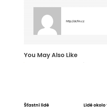
a
c
e
p
http://dcfm.cz
r
o
p
ř
í
s
You May Also Like
p
ě
v
e
k
Šťastní lidé
Lidé okolo