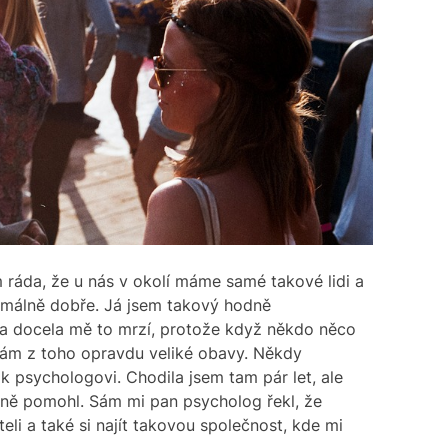
m ráda, že u nás v okolí máme samé takové lidi a
imálně dobře. Já jsem takový hodně
k a docela mě to mrzí, protože když někdo něco
 mám z toho opravdu veliké obavy. Někdy
k psychologovi. Chodila jsem tam pár let, ale
ně pomohl. Sám mi pan psycholog řekl, že
li a také si najít takovou společnost, kde mi