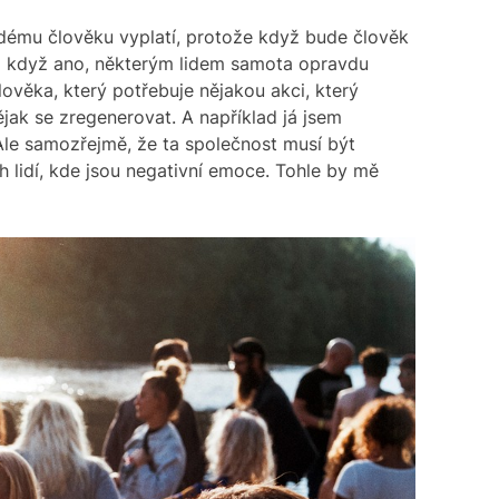
ždému člověku vyplatí, protože když bude člověk
 I když ano, některým lidem samota opravdu
ověka, který potřebuje nějakou akci, který
ějak se zregenerovat. A například já jsem
. Ale samozřejmě, že ta společnost musí být
 lidí, kde jsou negativní emoce. Tohle by mě