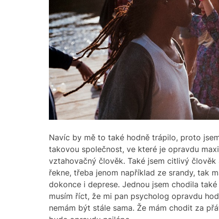
Navíc by mě to také hodně trápilo, proto jse
takovou společnost, ve které je opravdu max
vztahovačný člověk. Také jsem citlivý člově
řekne, třeba jenom například ze srandy, tak
dokonce i deprese. Jednou jsem chodila také 
musím říct, že mi pan psycholog opravdu hod
nemám být stále sama. Že mám chodit za přáte