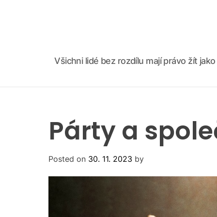
S
k
i
p
t
Všichni lidé bez rozdílu mají právo žít ja
o
c
o
n
t
Párty a spol
e
n
t
Posted on
30. 11. 2023
by