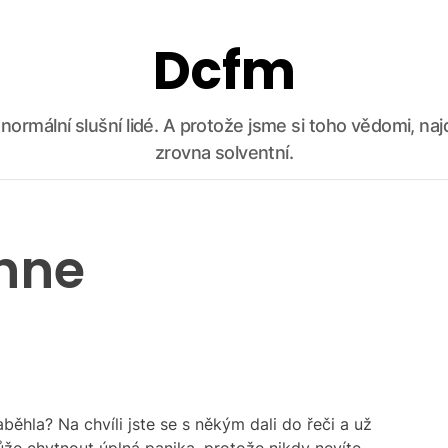
Dcfm
ko normální slušní lidé. A protože jsme si toho vědomi, n
zrovna solventní.
hne
běhla? Na chvíli jste se s někým dali do řeči a už