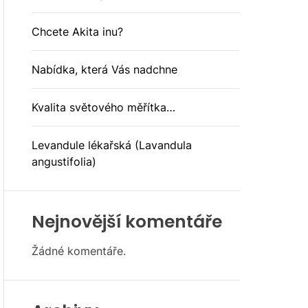
O
D
E
Chcete Akita inu?
Nabídka, která Vás nadchne
Kvalita světového měřítka…
Levandule lékařská (Lavandula
angustifolia)
Nejnovější komentáře
Žádné komentáře.