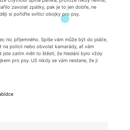
ůže chytnout úplná panika, protože nikdy nevíte,
řilo zavolat zpátky, pak je to jen dobře, ne
ji si pořiďte svítící obojky pro psy.
ec nic příjemného. Spíše vám může být do pláče,
t na policii nebo obvolat kamarády, ať vám
jste zatím měli to štěstí, že hledání bylo vždy
ojkem pro psy
. Už nikdy se vám nestane, že ji
abídce