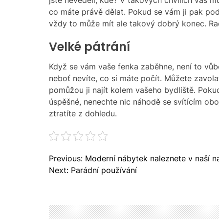
jste nevěděli, kde? V takových chvílích vás m
co máte právě dělat. Pokud se vám ji pak poda
vždy to může mít ale takový dobrý konec. Radě
Velké pátrání
Když se vám vaše fenka zaběhne, není to vůb
neboť nevíte, co si máte počít. Můžete zavola
pomůžou ji najít kolem vašeho bydliště. Pokud 
úspěšné, nenechte nic náhodě se
svítícím ob
ztratíte z dohledu.
N
Previous:
Moderní nábytek naleznete v naší n
a
Next:
Parádní používání
v
i
g
a