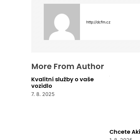
c
e
p
http://dcfm.cz
r
o
p
ř
í
s
More From Author
p
Kvalitní služby o vaše
ě
vozidlo
v
e
7. 8. 2025
k
Chcete Aki