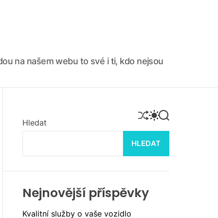
ajdou na našem webu to své i ti, kdo nejsou
S
S
S
Hledat
H
W
E
U
I
A
F
T
R
HLEDAT
F
C
C
L
H
H
E
C
O
L
Nejnovější příspěvky
O
R
M
Kvalitní služby o vaše vozidlo