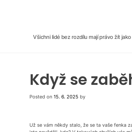
S
k
i
p
t
Všichni lidé bez rozdílu mají právo žít ja
o
c
o
n
t
Když se zabě
e
n
t
Posted on
15. 6. 2025
by
Už se vám někdy stalo, že se ta vaše fenka za